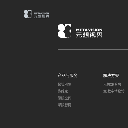
产品与服务
解决方案
聚狐引擎
元想XR看房
趣维家
3D数字博物馆
聚狐空间
聚狐智网