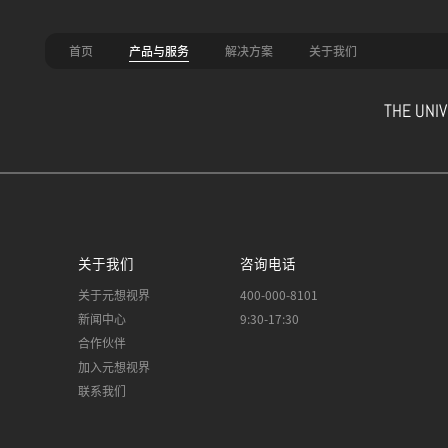
首页
产品与服务
解决方案
关于我们
THE UNIV
聚狐引擎
元想XR看房
趣维家
3D数字博物馆
聚狐空间
聚狐智网
关于我们
咨询电话
关于元想视界
400-000-8101
新闻中心
9:30-17:30
合作伙伴
加入元想视界
联系我们