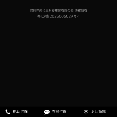
狐
馆
400-000-8101
智
加入元想视界
网
深圳元想视界科技集团有限公司 版权所有
9:30-17:30
联系我们
粤ICP备2023005029号-1
电话咨询
在线咨询
返回顶部