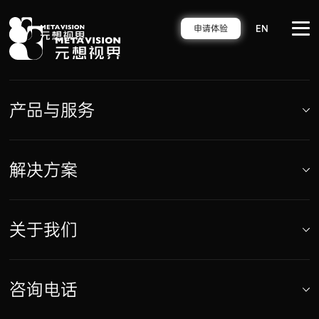
申请体验
EN
产品与服务
聚狐引擎
解决方案
趣维家
聚狐空间
元想XR看房
聚
趣
聚狐智网
狐
维
关于我们
3D数字博物馆
引
家
擎
聚
狐
D
元
关于元想视界
空
数
想
咨询电话
间
字
新闻中心
R
看
博
聚
合作伙伴
房
物